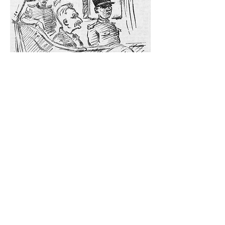
Karikatur von Kratzenberg auf der
Anklagebank, Künstler: Albert Simon.
Du bist deutsch nach allem,
was du bist und hast,
Abstammung, Sprache und
Geschichte. Auf
Deutschland bist du
angewiesen in jeder