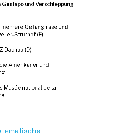
h Gestapo und Verschleppung
n mehrere Gefängnisse und
eiler-Struthof (F)
KZ Dachau (D)
 die Amerikaner und
rg
 Musée national de la
tte
ystematische