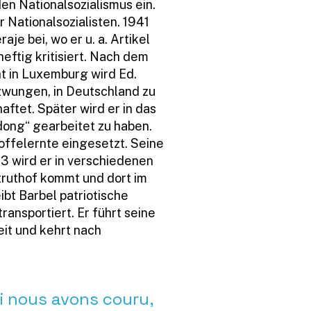
en Nationalsozialismus ein.
r Nationalsozialisten. 1941
je bei, wo er u. a. Artikel
eftig kritisiert. Nach dem
t in Luxemburg wird Ed.
zwungen, in Deutschland zu
aftet. Später wird er in das
idong“ gearbeitet zu haben.
offelernte eingesetzt. Seine
43 wird er in verschiedenen
truthof kommt und dort im
bt Barbel patriotische
ansportiert. Er führt seine
eit und kehrt nach
si nous avons couru,