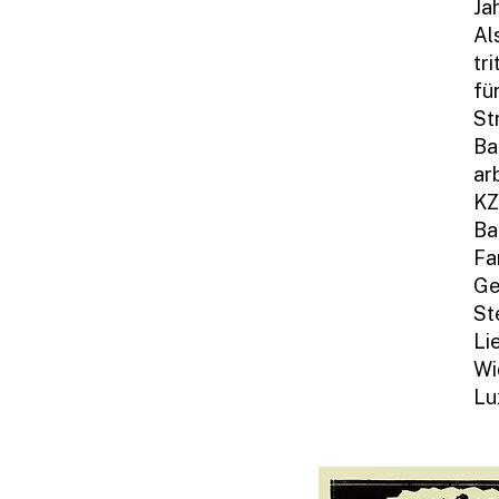
Ja
Al
tr
fü
St
Ba
ar
KZ
Ba
Fa
Ge
St
Li
Wi
Lu