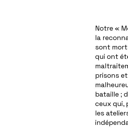
Notre « M
la reconna
sont mort
qui ont ét
maltraite
prisons et
malheureu
bataille ;
ceux qui, 
les atelie
indépenda