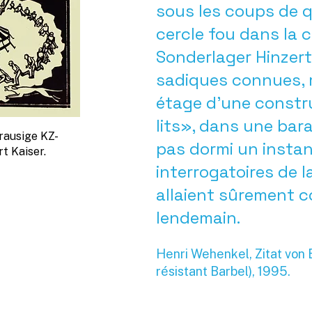
sous les coups de 
cercle fou dans la 
Sonderlager Hinzert.
sadiques connues, m
étage d’une constr
lits», dans une bar
rausige KZ-
pas dormi un insta
t Kaiser.
interrogatoires de 
allaient sûrement 
lendemain.
Henri Wehenkel, Zitat von
résistant Barbel), 1995.