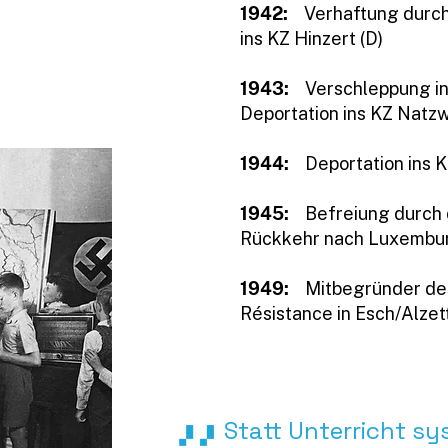
1942:
Verhaftung durc
ins KZ Hinzert (D)
1943:
Verschleppung i
Deportation ins KZ Natzw
1944:
Deportation ins 
1945:
Befreiung durch
Rückkehr nach Luxembu
1949
:
Mitbegründer des
Résistance in Esch/Alze
Statt Unterricht s