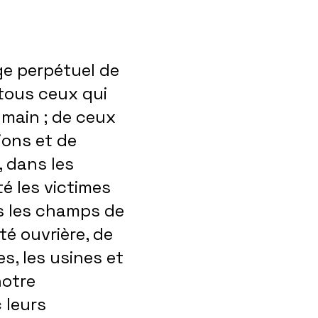
e perpétuel de
 tous ceux qui
 main ; de ceux
ions et de
 dans les
té les victimes
s les champs de
té ouvrière, de
es, les usines et
notre
 leurs