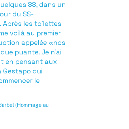
quelques SS, dans un
cour du SS-
 Après les toilettes
e voilà au premier
uction appelée «nos
aque puante. Je n’ai
nt en pensant aux
la Gestapo qui
commencer le
 Barbel (Hommage au