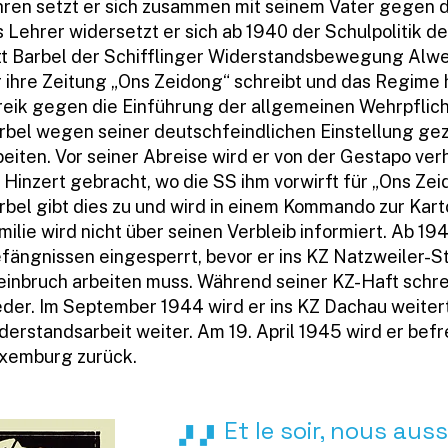
hren setzt er sich zusammen mit seinem Vater gegen d
s Lehrer widersetzt er sich ab 1940 der Schulpolitik de
itt Barbel der Schifflinger Widerstandsbewegung Alwera
r ihre Zeitung „Ons Zeidong“ schreibt und das Regime h
reik gegen die Einführung der allgemeinen Wehrpflich
rbel wegen seiner deutschfeindlichen Einstellung ge
beiten. Vor seiner Abreise wird er von der Gestapo verh
 Hinzert gebracht, wo die SS ihm vorwirft für „Ons Ze
rbel gibt dies zu und wird in einem Kommando zur Kart
milie wird nicht über seinen Verbleib informiert. Ab 19
fängnissen eingesperrt, bevor er ins KZ Natzweiler-S
einbruch arbeiten muss. Während seiner KZ-Haft schrei
eder. Im September 1944 wird er ins KZ Dachau weitertr
derstandsarbeit weiter. Am 19. April 1945 wird er befr
xemburg zurück.
Et le soir, nous aus