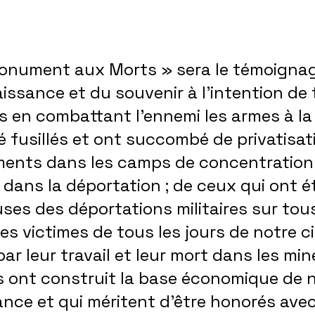
onument aux Morts » sera le témoignag
issance et du souvenir à l’intention de
s en combattant l’ennemi les armes à la
é fusillés et ont succombé de privatisat
ments dans les camps de concentration,
 dans la déportation ; de ceux qui ont é
ses des déportations militaires sur tou
 des victimes de tous les jours de notre ci
par leur travail et leur mort dans les min
rs ont construit la base économique de 
nce et qui méritent d’être honorés avec