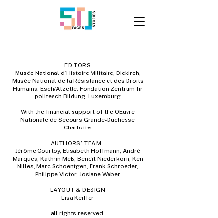
EDITORS
Musée National d´Histoire Militaire, Diekirch,
Musée National de la Résistance et des Droits
Humains, Esch/Alzette, Fondation Zentrum fir
politesch Bildung, Luxemburg
With the financial support of the OEuvre
Nationale de Secours Grande-Duchesse
Charlotte
AUTHORS’ TEAM
Jérôme Courtoy, Elisabeth Hoffmann, André
Marques, Kathrin Meß, Benoît Niederkorn, Ken
Nilles, Marc Schoentgen, Frank Schroeder,
Philippe Victor, Josiane Weber
LAYOUT & DESIGN
Lisa Keiffer
all rights reserved