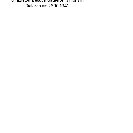
Offizieller Besuch Gauleiter Simons in
Diekirch am
26.10.1941
.
Es muss in der Geschichte
ebenfalls die Lüge von der
Selbständigkeit
Luxemburgs behandelt
werden. Es hat eine
Selbstständigkeit nie
gegeben.
Gustav Simon,
Rede an die
luxemburgische Erzieherschaft
(Luxemburger Wort 304),
30.11.1940
.
Die Sprache des Landes