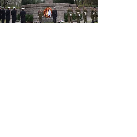
Massengrab und Gedenkstein mit den
Namen gefallener deutscher Soldaten,
darunter Hans Bein.
Stolz, voller Enthusiasmus,
mit dem Glauben an das
Gute der Sache – so schrieb
er nach Hause – lag er vor
Kiew, und die Truppe kam
nicht weiter – und dort
erwischte es ihn dann auch: