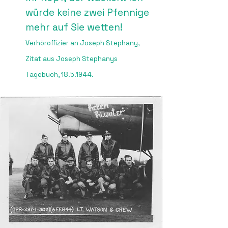
würde keine zwei Pfennige
mehr auf Sie wetten!
Verhöroffizier an Joseph Stephany,
Zitat aus Joseph Stephanys
Tagebuch,
18.5.1944
.