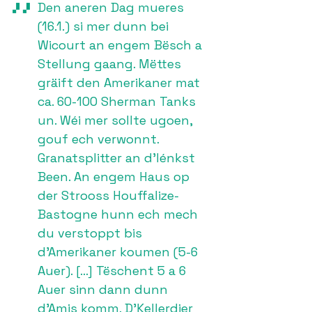
Den aneren Dag mueres
(16.1.) si mer dunn bei
Wicourt an engem Bësch a
Stellung gaang. Mëttes
gräift den Amerikaner mat
ca. 60-100 Sherman Tanks
un. Wéi mer sollte ugoen,
gouf ech verwonnt.
Granatsplitter an d’lénkst
Been. An engem Haus op
der Strooss Houffalize-
Bastogne hunn ech mech
du verstoppt bis
d’Amerikaner koumen (5-6
Auer). […] Tëschent 5 a 6
Auer sinn dann dunn
d’Amis komm. D’Kellerdier