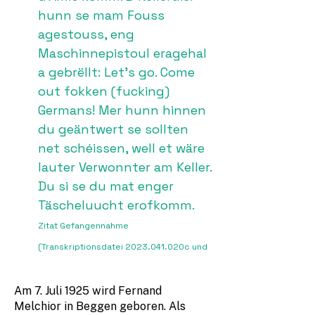
hunn se mam Fouss
agestouss, eng
Maschinnepistoul eragehal
a gebrëllt: Let’s go. Come
out fokken (fucking)
Germans! Mer hunn hinnen
du geäntwert se sollten
net schéissen, well et wäre
lauter Verwonnter am Keller.
Du si se du mat enger
Täscheluucht erofkomm.
Zitat Gefangennahme
(Transkriptionsdatei
2023.041
.020c und
2023.041
.020d)
Am 7. Juli 1925 wird Fernand
Melchior in Beggen geboren. Als