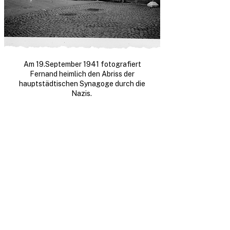
Am 19.September 1941 fotografiert
Fernand heimlich den Abriss der
hauptstädtischen Synagoge durch die
Nazis.
O.U. [= Ortsunterkunft] den 19.2.45
Sehr geehrter Herr Faber
Die Kompagnie muss Ihnen
die Mitteilung machen, dass
der Gefr. Fernand Melchior