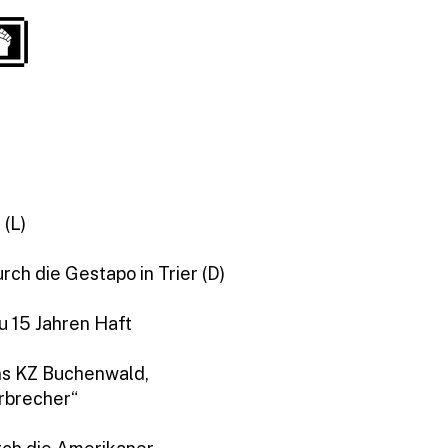
 (L)
ch die Gestapo in Trier (D)
u 15 Jahren Haft
ns KZ Buchenwald,
rbrecher“