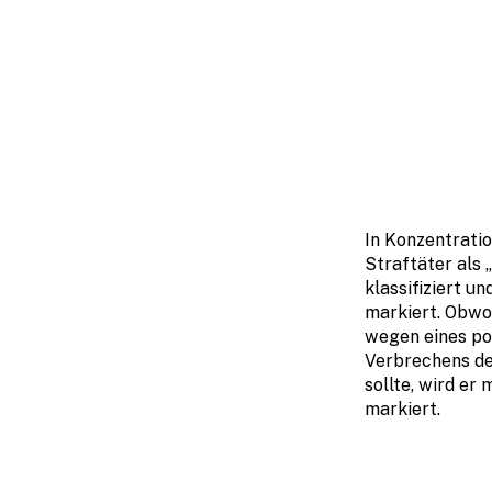
In Konzentrati
Straftäter als
klassifiziert u
markiert. Obwo
wegen eines pol
Verbrechens de
sollte, wird er
markiert.