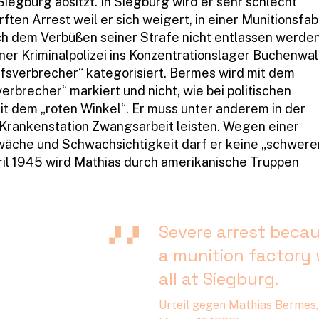
Siegburg absitzt. In Siegburg wird er sehr schlecht
ften Arrest weil er sich weigert, in einer Munitionsfab
ch dem Verbüßen seiner Strafe nicht entlassen werden
lner Kriminalpolizei ins Konzentrationslager Buchenwa
ufsverbrecher“ kategorisiert. Bermes wird mit dem
erbrecher“ markiert und nicht, wie bei politischen
t dem „roten Winkel“. Er muss unter anderem in der
 Krankenstation Zwangsarbeit leisten. Wegen einer
wäche und Schwachsichtigkeit darf er keine „schwere
ril 1945 wird Mathias durch amerikanische Truppen
Severe arrest becau
a munition factory
all at Siegburg.
Urteil gegen Mathias Bermes, T