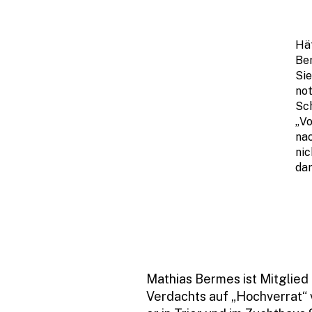
Häf
Be
Sie
not
Sc
„V
na
nic
dar
Mathias Bermes ist Mitglied
Verdachts auf „Hochverrat“ v