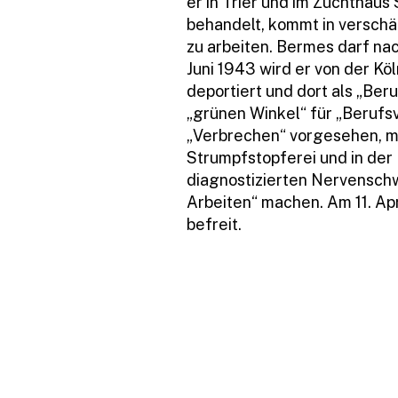
er in Trier und im Zuchthaus 
behandelt, kommt in verschär
zu arbeiten. Bermes darf na
Juni 1943 wird er von der Kö
deportiert und dort als „Ber
„grünen Winkel“ für „Berufsv
„Verbrechen“ vorgesehen, mi
Strumpfstopferei und in der
diagnostizierten Nervensch
Arbeiten“ machen. Am 11. Ap
befreit.