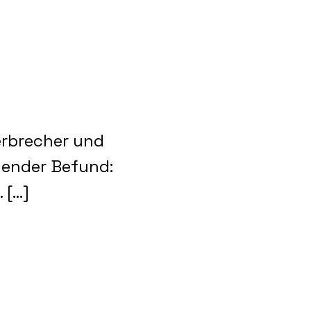
erbrecher und
gender Befund:
[...]