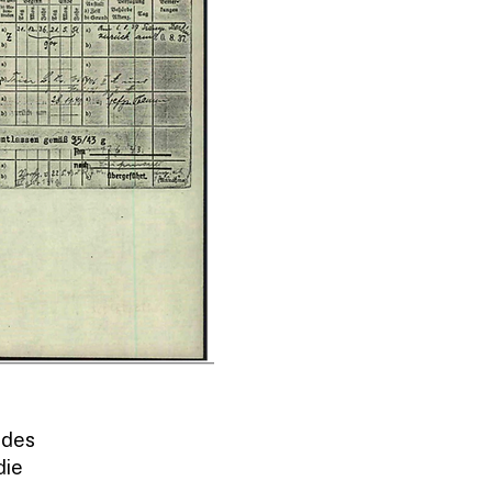
 des
die