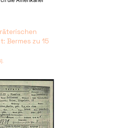
rch die Amerikaner
räterischen
lt: Bermes zu 15
].