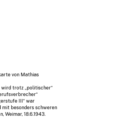
karte von
Mathias
ird trotz „politischer“
erufsverbrecher“
gerstufe III“ war
d mit besonders schweren
n,
Weimar, 18.6.1943.