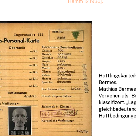
Hamm 12.1936].
Häftlingskartei
Bermes.
Mathias Bermes w
Vergehen als „B
klassifizert. „La
gleichbedeuten
Haftbedingunge