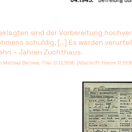
04
.1945:
Befreiung du
eklagten sind der Vorbereitung hochver
hmens schuldig, [...] Es werden verurtei
ehn – Jahren Zuchthaus.
n Mathias Bermes, Trier 21.12.1936. [Abschrift, Hamm 12.1936