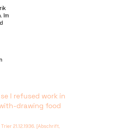
rik
. Im
ld
n
se I refused work in
 with-drawing food
rier 21.12.1936. [Abschrift,