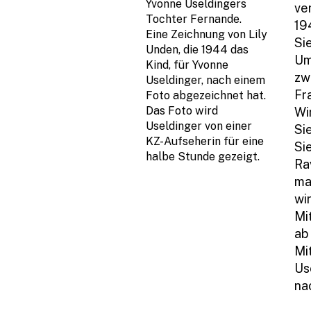
Yvonne Useldingers
ve
Tochter Fernande.
19
Eine Zeichnung von Lily
Si
Unden, die 1944 das
Um
Kind, für Yvonne
zw
Useldinger, nach einem
Fr
Foto abgezeichnet hat.
Das Foto wird
Wi
Useldinger von einer
Si
KZ-Aufseherin für eine
Si
halbe Stunde gezeigt.
Ra
ma
wi
Mi
ab
Mi
Us
na