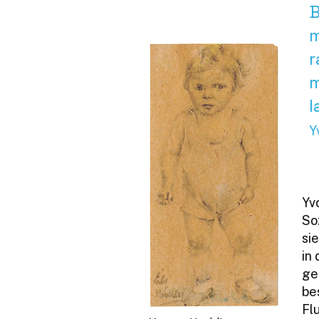
B
m
r
m
l
Y
Yvo
So
si
in
ge
be
Fl