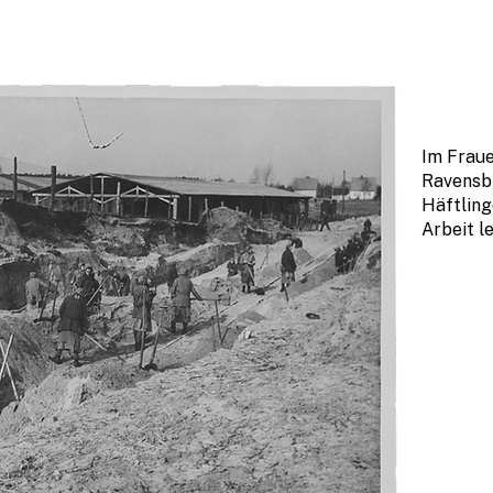
Im Frau
Ravensb
Häftling
Arbeit le