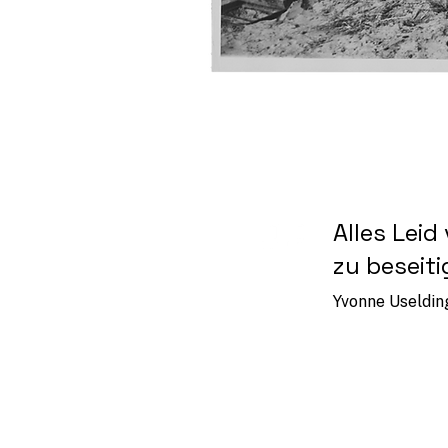
Alles Lei
zu beseiti
Yvonne Uselding