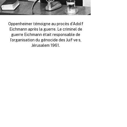
Oppenheimer témoigne au procès d’Adolf
Eichmann après la guerre. Le criminel de
guerre Eichmann était responsable de
l’organisation du génocide des Juif·ve·s,
Jérusalem 1961.
Dans le lit voisin, quelqu’un
fredonnait doucement
Douce nuit, sainte nuit…
puis la mélodie s’est
transformée en sanglots
étouffés. Des images ont
surgi dans ma mémoire : la