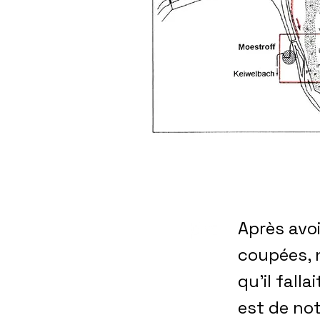
Après avoi
coupées, n
qu’il falla
est de no