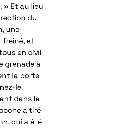
 » Et au lieu
irection du
n, une
freiné, et
ous en civil
ne grenade à
nt la porte
enez-le
ant dans la
boche a tiré
hn, qui a été