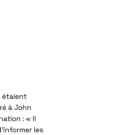
 étaient
éré à John
ation : « Il
’informer les