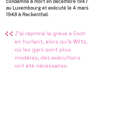
condamné à mort en décembre 1947
au Luxembourg et exécuté le 4 mars
1948 à Reckenthal.
J’ai réprimé la grève à Esch
en hurlant, alors qu’à Wiltz,
où les gars sont plus
modérés, des exécutions
ont été nécessaires.
Edmond Dondelinger, témoignage à la
décharge de Koetz (Tageblatt 275),
29/11/1947.