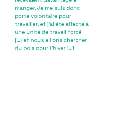
manger. Je me suis donc
porté volontaire pour
travailler, et j’ai été affecté à
une unité de travail forcé
[...] et nous allions chercher
du bois pour l’hiver [...]
Joseph Steichen, témoignage,
10/07/2013.
Je ne pensais plus pouvoir
rentrer un jour au
Luxembourg. Mais je me
suis toujours accroché à
l’idée de survivre.