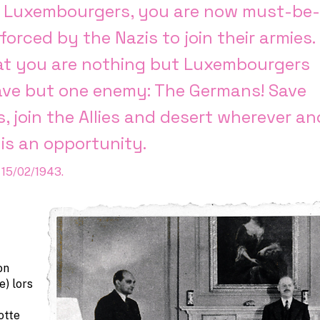
 Luxembourgers, you are now must-be-
orced by the Nazis to join their armies.
at you are nothing but Luxembourgers
ave but one enemy: The Germans! Save
, join the Allies and desert wherever an
is an opportunity.
 15/02/1943.
on
e) lors
otte