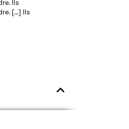
re. Ils
e. […] Ils