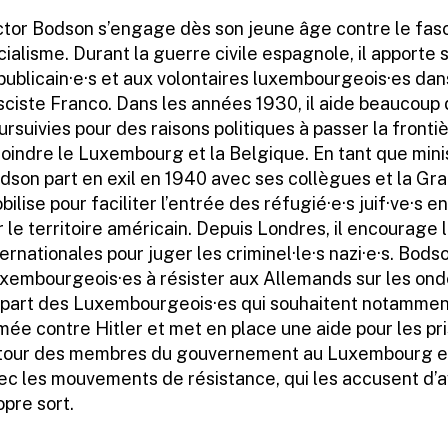
ctor Bodson s’engage dès son jeune âge contre le fasc
cialisme. Durant la guerre civile espagnole, il apporte 
publicain·e·s et aux volontaires luxembourgeois·es dans
sciste Franco. Dans les années 1930, il aide beaucoup 
ursuivies pour des raisons politiques à passer la front
joindre le Luxembourg et la Belgique. En tant que minis
dson part en exil en 1940 avec ses collègues et la Gra
bilise pour faciliter l’entrée des réfugié·e·s juif·ve·
r le territoire américain. Depuis Londres, il encourag
ternationales pour juger les criminel·le·s nazi·e·s. Bod
xembourgeois·es à résister aux Allemands sur les onde
part des Luxembourgeois·es qui souhaitent notamment
mée contre Hitler et met en place une aide pour les pri
tour des membres du gouvernement au Luxembourg en
ec les mouvements de résistance, qui les accusent d’av
opre sort.