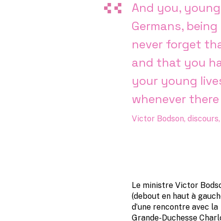
And you, young
Germans, being f
never forget th
and that you h
your young lives
whenever there 
Victor Bodson, discours,
Le ministre Victor Bods
(debout en haut à gauch
d’une rencontre avec la
Grande-Duchesse Charl