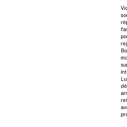
Vi
so
ré
fa
po
re
Bo
mo
su
in
Lu
dé
ar
re
av
pr